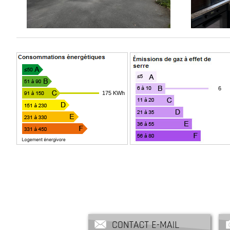
6
175 KWh