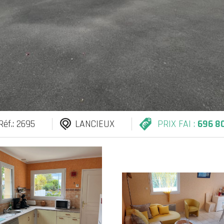
Réf.: 2695
LANCIEUX
PRIX FAI :
696 8