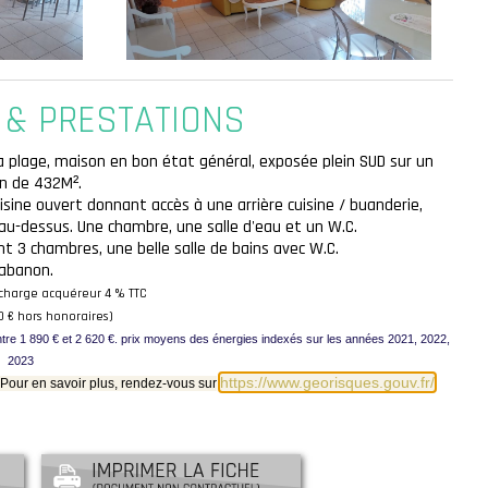
 & PRESTATIONS
 plage, maison en bon état général, exposée plein SUD sur un
in de 432M².
sine ouvert donnant accès à une arrière cuisine / buanderie,
-dessus. Une chambre, une salle d'eau et un W.C.
t 3 chambres, une belle salle de bains avec W.C.
abanon.
 charge acquéreur 4 % TTC
0 € hors honoraires)
re 1 890 € et 2 620 €. prix moyens des énergies indexés sur les années 2021, 2022,
2023
https://www.georisques.gouv.fr/
 Pour en savoir plus, rendez-vous sur